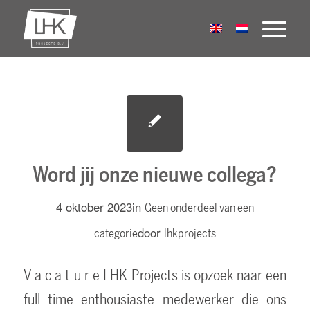
Word jij onze nieuwe collega?
4 oktober 2023
in
Geen onderdeel van een
door
categorie
lhkprojects
V a c a t u r e LHK Projects is opzoek naar een
full time enthousiaste medewerker die ons